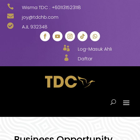

Wisma TDC :
+601131523118

joy@tdchb.com

AJL 932348

Log-Masuk Ahli

Daftar
Business Opportunity