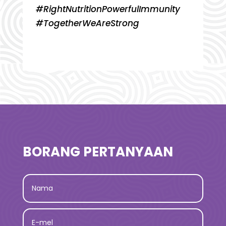
#RightNutritionPowerfulImmunity
#TogetherWeAreStrong
BORANG PERTANYAAN