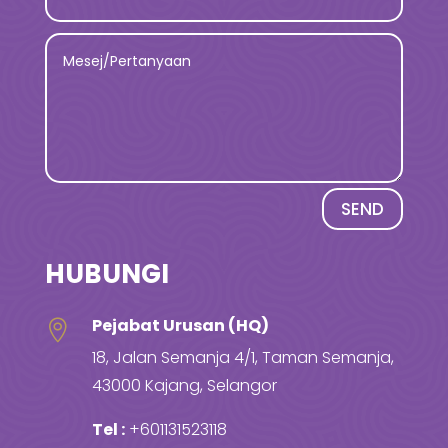
SEND
HUBUNGI
Pejabat Urusan (HQ)

18, Jalan Semanja 4/1, Taman Semanja,
43000 Kajang, Selangor
Tel :
+601131523118