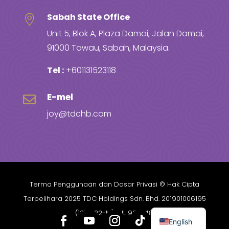
Sabah State Office

Unit 5, Blok A, Plaza Damai, Jalan Damai,
91000 Tawau, Sabah, Malaysia.
Tel :
+601131523118
E-mel

joy@tdchb.com
Terma Penggunaan dan Dasar Privasi
© Hak Cipta
Terpelihara 2025 TDC Holdings Sdn. Bhd. 201901006195
(1315522-M) AJL 932348.
English