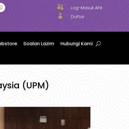

Log-Masuk Ahli

Daftar
bstore
Soalan Lazim
Hubungi Kami
laysia (UPM)