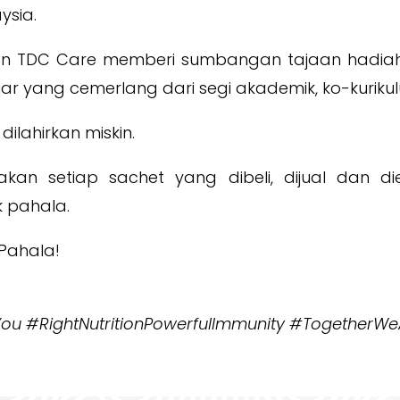
ysia.
dan TDC Care memberi sumbangan tajaan hadi
ar yang cemerlang dari segi akademik, ko-kurik
dilahirkan miskin.
an setiap sachet yang dibeli, dijual dan d
 pahala.
 Pahala!
u #RightNutritionPowerfulImmunity #TogetherWe