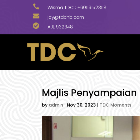

Wisma TDC :
+601131523118

joy@tdchb.com

AJL 932348
Majlis Penyampaian H
by
admin
|
Nov 30, 2023
|
TDC Moments