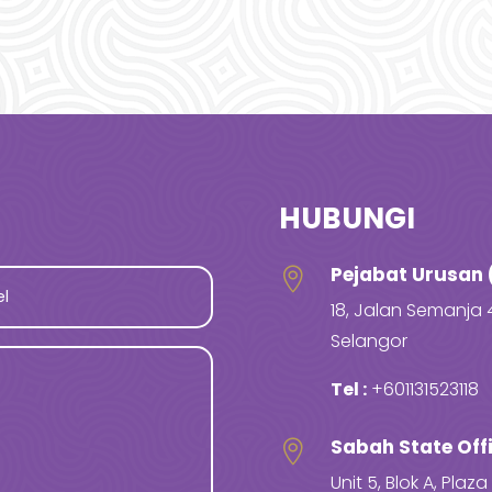
HUBUNGI
Pejabat Urusan 

18, Jalan Semanja 
Selangor
Tel :
+601131523118
Sabah State Off

Unit 5, Blok A, Pla