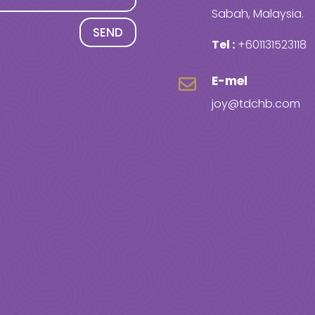
Sabah, Malaysia.
SEND
Tel :
+601131523118
E-mel

joy@tdchb.com