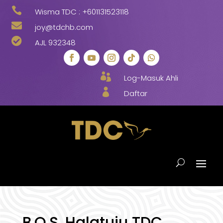

Wisma TDC :
+601131523118

joy@tdchb.com

AJL 932348

Log-Masuk Ahli

Daftar
B.O.S. Halatuju TDC