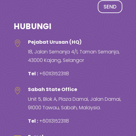
SEND
HUBUNGI
Pejabat Urusan (HQ)

18, Jalan Semanja 4/1, Taman Semanja,
43000 Kajang, Selangor
Tel :
+601131523118
Sabah State Office

Unit 5, Blok A, Plaza Damai, Jalan Damai,
91000 Tawau, Sabah, Malaysia.
Tel :
+601131523118