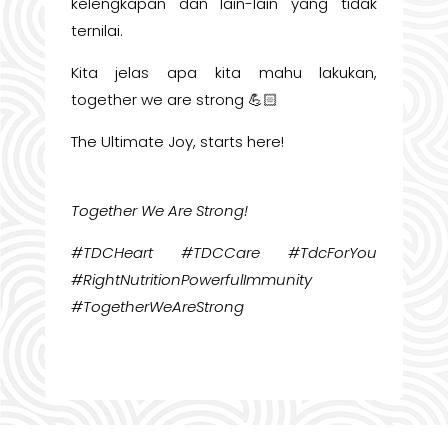
kelengkapan dan lain-lain yang tidak
ternilai.
Kita jelas apa kita mahu lakukan,
together we are strong 💪🏻
The Ultimate Joy, starts here!
Together We Are Strong!
#TDCHeart #TDCCare #TdcForYou
#RightNutritionPowerfulImmunity
#TogetherWeAreStrong