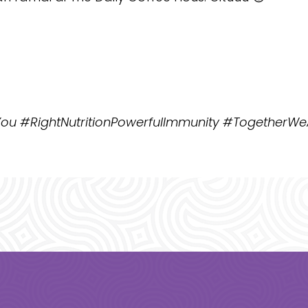
u #RightNutritionPowerfulImmunity #TogetherWe