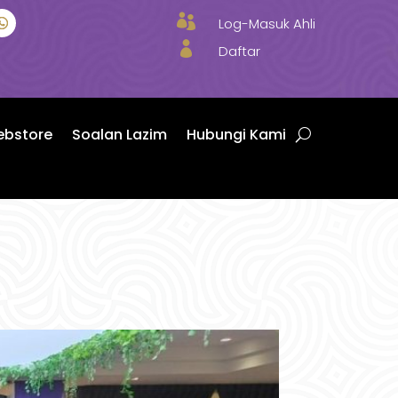

Log-Masuk Ahli

Daftar
bstore
Soalan Lazim
Hubungi Kami