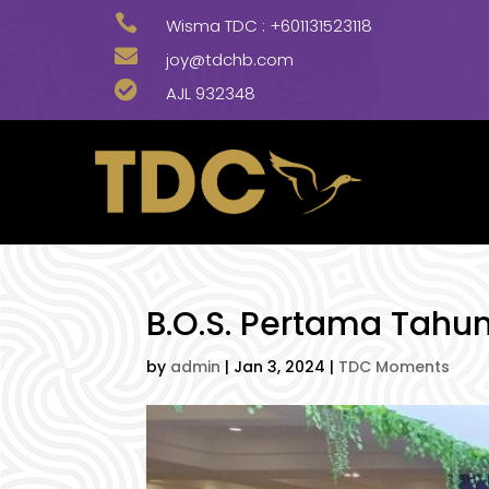

Wisma TDC :
+601131523118

joy@tdchb.com

AJL 932348
B.O.S. Pertama Tahu
by
admin
|
Jan 3, 2024
|
TDC Moments