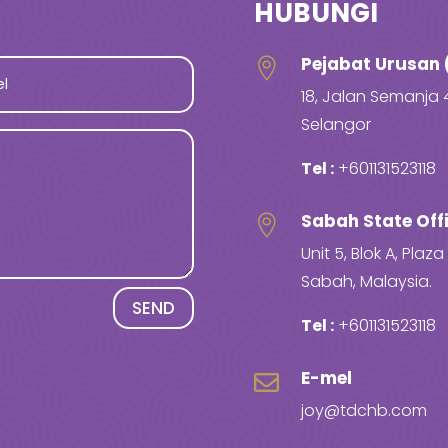
HUBUNGI
Pejabat Urusan 

18, Jalan Semanja 
Selangor
Tel :
+601131523118
Sabah State Off

Unit 5, Blok A, Pla
Sabah, Malaysia.
SEND
Tel :
+601131523118
E-mel

joy@tdchb.com