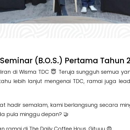
 Seminar (B.O.S.) Pertama Tahun 
ran di Wisma TDC 😇 Teruja sungguh semua ya
hu lebih lanjut mengenai TDC, ramai juga lead
at hadir semalam, kami berlangsung secara min
da pula minggu depan? 🤝
 ramai di The Daily Coffee Hous. Gituuu 😍