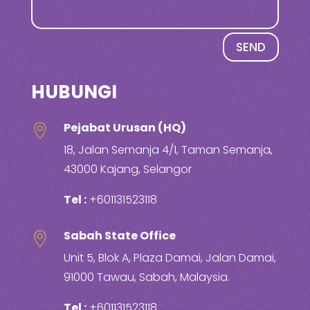
SEND
HUBUNGI
Pejabat Urusan (HQ)

18, Jalan Semanja 4/1, Taman Semanja,
43000 Kajang, Selangor
Tel :
+601131523118
Sabah State Office

Unit 5, Blok A, Plaza Damai, Jalan Damai,
91000 Tawau, Sabah, Malaysia.
Tel :
+601131523118