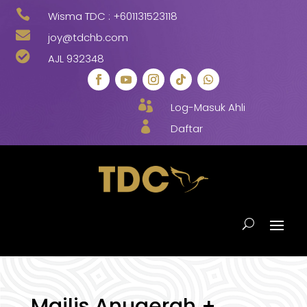

Wisma TDC :
+601131523118

joy@tdchb.com

AJL 932348

Log-Masuk Ahli

Daftar
Majlis Anugerah +