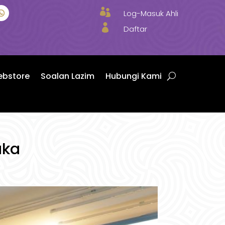

Log-Masuk Ahli

Daftar
bstore
Soalan Lazim
Hubungi Kami
aka