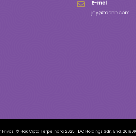
E-mel

joy@tdchb.com
Privasi
© Hak Cipta Terpelihara 2025 TDC Holdings Sdn. Bhd. 201901