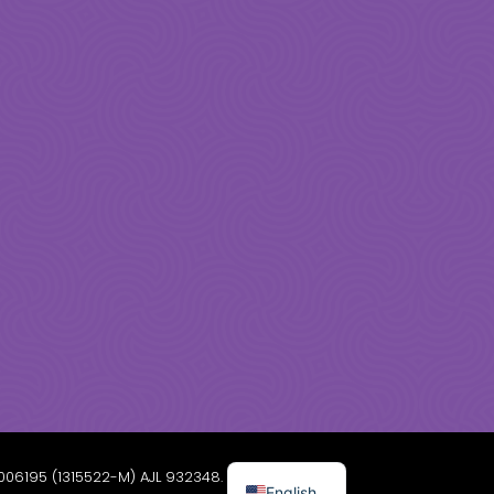
006195 (1315522-M) AJL 932348.
English