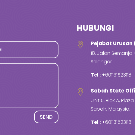
HUBUNGI
Pejabat Urusan 

18, Jalan Semanja 
Selangor
Tel :
+601131523118
Sabah State Off

Unit 5, Blok A, Pla
Sabah, Malaysia.
SEND
Tel :
+601131523118