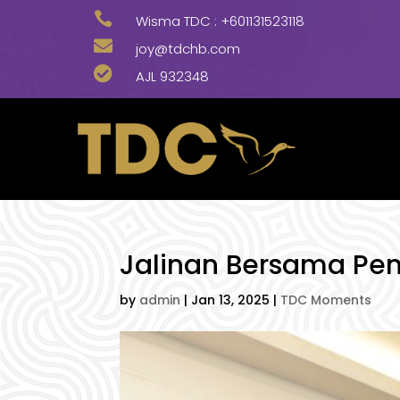

Wisma TDC :
+601131523118

joy@tdchb.com

AJL 932348
Jalinan Bersama Pen
by
admin
|
Jan 13, 2025
|
TDC Moments