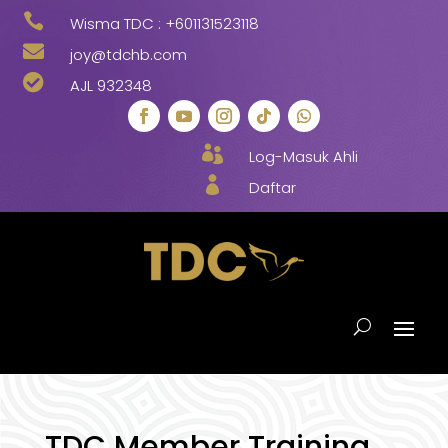

Wisma TDC :
+601131523118

joy@tdchb.com

AJL 932348

Log-Masuk Ahli

Daftar
TDC Member Training