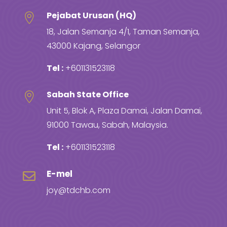
Pejabat Urusan (HQ)

18, Jalan Semanja 4/1, Taman Semanja,
43000 Kajang, Selangor
Tel :
+601131523118
Sabah State Office

Unit 5, Blok A, Plaza Damai, Jalan Damai,
91000 Tawau, Sabah, Malaysia.
Tel :
+601131523118
E-mel

joy@tdchb.com