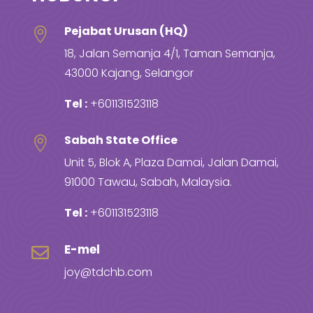
Pejabat Urusan (HQ)

18, Jalan Semanja 4/1, Taman Semanja,
43000 Kajang, Selangor
Tel :
+601131523118
Sabah State Office

Unit 5, Blok A, Plaza Damai, Jalan Damai,
91000 Tawau, Sabah, Malaysia.
Tel :
+601131523118
E-mel

joy@tdchb.com