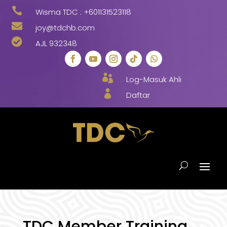

Wisma TDC :
+601131523118

joy@tdchb.com

AJL 932348

Log-Masuk Ahli

Daftar
TDC Member Training