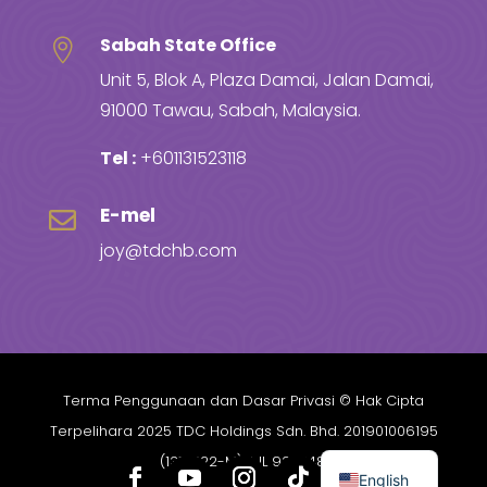
Sabah State Office

Unit 5, Blok A, Plaza Damai, Jalan Damai,
91000 Tawau, Sabah, Malaysia.
Tel :
+601131523118
E-mel

joy@tdchb.com
Terma Penggunaan dan Dasar Privasi
© Hak Cipta
Terpelihara 2025 TDC Holdings Sdn. Bhd. 201901006195
(1315522-M) AJL 932348.
English