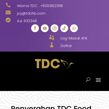

Wisma TDC :
+601131523118

joy@tdchb.com

AJL 932348

Log-Masuk Ahli

Daftar
Penyerahan TDC Food